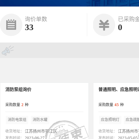
询价单数
已采购
33
0
消防泵组询价
普通照明、应急照明
2
45
采购数量
种
采购数量
种
消防电泵组
消防水罐
应急照明灯
应急疏
江苏扬州市邗江区
江苏扬州市
收货地址：
收货地址：
2023-06-27
2023-05-05
发布时间：
发布时间：