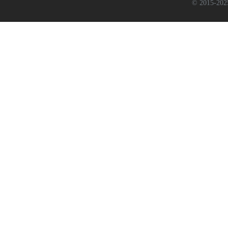
© 2015-2